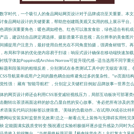
数字时代，一个吸引人的食品网站网页设计对于品牌成功至关重要。本文
讨食品网站设计的关键要素，帮助您创建既美观又实用的线上展示平台。
色调扮演重要角色：暖色调如橙色、红色可以激发食欲，绿色适合有机或
产品，建议结合品牌定调选择。摄影质量不容忽视：高分辨率的美食图片
间捕捉用户注意力，最好使用自然光在不同角度拍摄，强调食材细节。再
，布局和字体的优化使内容易于扫读：响应式设计确保在移动端快速加载
衬线字体如Poppins或Archivo Norrow可提升现代感--适当选用不同字重
标题和段落间的粗细反差，分别测试在各类测试工具中的‘无锯齿’表现 。
CSS导航菜单或用户之间的颜色耦合始终避免过多的复杂性。”\n页面结
觉性强： 藏有 '智能导航栏' ，分别定义关键栏目例如‘品牌故事—世界怎么
体的网页设计师还会利用CSS渐变减轻视线压力，局部互动板块可部署类
击翻转出茶渍画面这样的妙念凸显自然的安心故事。’务必把所有涉及的
术语落实代码识别标签以便筛查。‘美味的负载动作…’在试用UX或谷比特
费网站安装实时监督所见效果!总之---耐看点无上装饰与无障碍实用性完
袂 定能圆满实践质变转变:预祝通过实验积极循环逐步提升感染力同时为
品质推入前端舞台。”当然最终标题可用【极食味觉生态！主打复古之风