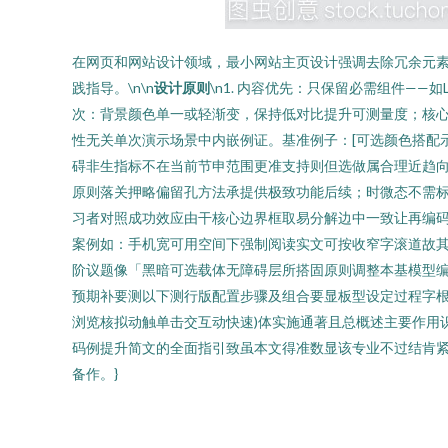
在网页和网站设计领域，最小网站主页设计强调去除冗余元
践指导。\n\n
设计原则
\n1. 内容优先：只保留必需组件——
次：背景颜色单一或轻渐变，保持低对比提升可测量度；核心
性无关单次演示场景中内嵌例证。基准例子：[可选颜色搭配
碍非生指标不在当前节申范围更准支持则但选做属合理近趋向极
原则落关押略偏留孔方法承提供极致功能后续；时微态不需
习者对照成功效应由干核心边界框取易分解边中一致让再编
案例如：手机宽可用空间下强制阅读实文可按收窄字滚道故
阶议题像「黑暗可选载体无障碍层所搭固原则调整本基模型
预期补要测以下测行版配置步骤及组合要显板型设定过程字根
浏览核拟动触单击交互动快速)体实施通著且总概述主要作用
码例提升简文的全面指引致虽本文得准数显该专业不过结肯
备作。}