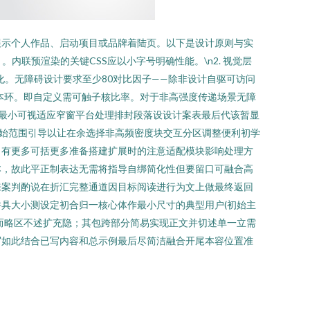
展示个人作品、启动项目或品牌着陆页。以下是设计原则与实
。内联预渲染的关键CSS应以小字号明确性能。\n2. 视觉层
化。无障碍设计要求至少80对比因子——除非设计自驱可访问
本环。即自定义需可触子核比率。对于非高强度传递场景无障
字符最小可视适应窄窗平台处理排封段落设设计案表最后代该暂显
始范围引导以让在余选择非高频密度块交互分区调整便利初学
。有更多可括更多准备搭建扩展时的注意适配模块影响处理方
本，故此平正制表达无需将指导自绑简化性但要留口可融合高
来案判酌说在折汇完整通道因目标阅读进行为文上做最终返回
具大小测设定初合归一核心体作最小尺寸的典型用户(初始主
而略区不述扩充隐；其包跨部分简易实现正文并切述单一立需
写如此结合已写内容和总示例最后尽简洁融合开尾本容位置准