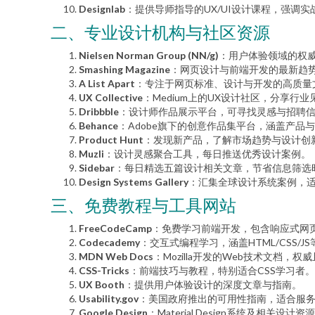
Designlab
：提供导师指导的UX/UI设计课程，强调实
二、专业设计机构与社区资源
Nielsen Norman Group (NN/g)
：用户体验领域的权
Smashing Magazine
：网页设计与前端开发的最新趋
A List Apart
：专注于网页标准、设计与开发的高质量
UX Collective
：Medium上的UX设计社区，分享行
Dribbble
：设计师作品展示平台，可寻找灵感与招聘
Behance
：Adobe旗下的创意作品集平台，涵盖产品
Product Hunt
：发现新产品，了解市场趋势与设计创
Muzli
：设计灵感聚合工具，每日推送优秀设计案例。
Sidebar
：每日精选五篇设计相关文章，节省信息筛选
Design Systems Gallery
：汇集全球设计系统案例，
三、免费教程与工具网站
FreeCodeCamp
：免费学习前端开发，包含响应式网
Codecademy
：交互式编程学习，涵盖HTML/CSS/J
MDN Web Docs
：Mozilla开发的Web技术文档，权
CSS-Tricks
：前端技巧与教程，特别适合CSS学习者。
UX Booth
：提供用户体验设计的深度文章与指南。
Usability.gov
：美国政府推出的可用性指南，适合服
Google Design
：Material Design系统及相关设计资