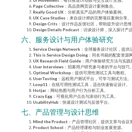
UI Movement
：每日推送UI动效与交互设计灵感。
Page Collective
：高品质网页设计案例集合。
Really Good UX
：分析真实产品的用户体验案例。
UX Case Studies
：来自设计师的完整项目案例分享。
Design Crits
：设计作品反馈社区，帮助提升设计思维
Design Details Podcast
：访谈设计师，深入探讨产
六、服务设计与用户体验研究
Service Design Network
：全球服务设计社区，提供
This is Service Design Doing
：同名书籍的配套资源
UX Research Field Guide
：用户体验研究方法与实践
User Interviews
：招募用户研究参与者的平台与技巧
Optimal Workshop
：提供可用性测试工具与教程。
UserTesting
：远程用户测试平台，可学习测试方法。
Loop11
：在线可用性测试工具，适合快速验证设计。
Hotjar
：网站热图与用户行为分析工具。
Crazy Egg
：可视化用户点击与滚动行为工具。
UsabilityHub
：快速设计测试与反馈平台。
七、产品管理与设计思维
Mind the Product
：产品管理社区，提供文章与会议
Product School
：产品经理课程与职业发展资源。